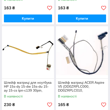
163
163
₴
₴
Купити
Купити
Шлейф матриці для ноутбука
Шлейф матриці ACER Aspire
HP 15s-dy 15-dw 15s-du 15-
V5 (DD0ZRPLC000,
ay 15-cs tpn-c139 30pin,
DD0ZRPLC010,
DC02C00QJ00)
DD0ZRPLC020 )
В наявності
В наявності
230
165
₴
₴