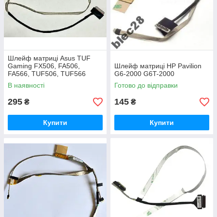
Шлейф матриці Asus TUF
Gaming FX506, FA506,
Шлейф матриці HP Pavilion
FA566, TUF506, TUF566
G6-2000 G6T-2000
120/144Hz 14005-03400200
В наявності
Готово до відправки
295
145
₴
₴
Купити
Купити