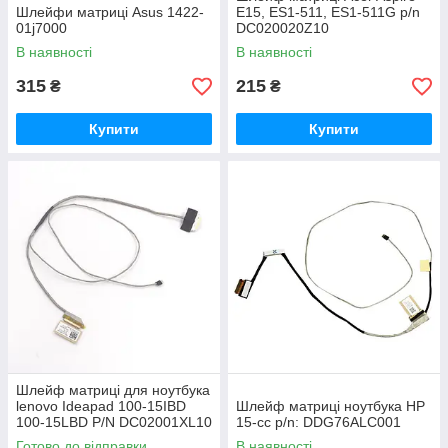
Шлейфи матриці Asus 1422-
E15, ES1-511, ES1-511G p/n
01j7000
DC020020Z10
В наявності
В наявності
315
215
₴
₴
Купити
Купити
Шлейф матриці для ноутбука
lenovo Ideapad 100-15IBD
Шлейф матриці ноутбука HP
100-15LBD P/N DC02001XL10
15-cc p/n: DDG76ALC001
DC02001XL00 30PIN
Готово до відправки
В наявності