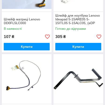
Шлейф для ноутбука Lenovo
Шлейф матриці Lenovo
Ideapad 5-15ARE05 5-
DD0FL5LC000
15ITL05 5-15ALC05, (eDP
30pin, Non
В наявності
Готово до відправки
touch,DC02002BS10)
107
305
₴
₴
Купити
Купити