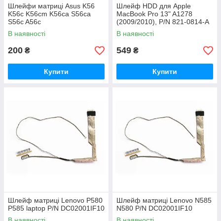
Шлейфи матриці Asus K56
Шлейф HDD для Apple
K56c K56cm K56ca S56ca
MacBook Pro 13" A1278
S56c A56c
(2009/2010), P/N 821-0814-A
В наявності
В наявності
200
549
₴
₴
Купити
Купити
Шлейф матриці Lenovo P580
Шлейф матриці Lenovo N585
P585 laptop P/N DC02001IF10
N580 P/N DC02001IF10
В наявності
В наявності