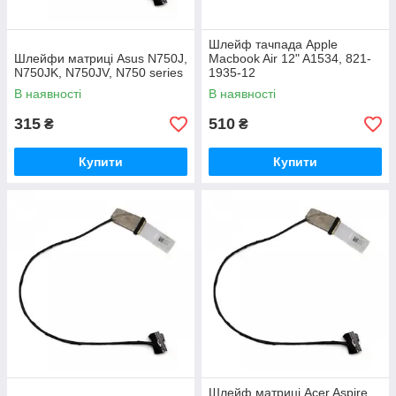
Шлейф тачпада Apple
Шлейфи матриці Asus N750J,
Macbook Air 12" A1534, 821-
N750JK, N750JV, N750 series
1935-12
В наявності
В наявності
315
510
₴
₴
Купити
Купити
Шлейф матриці Acer Aspire