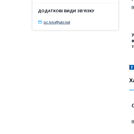
В
pc.lviv@ukr.net
в
т
Х
В