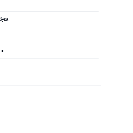
бука
сті