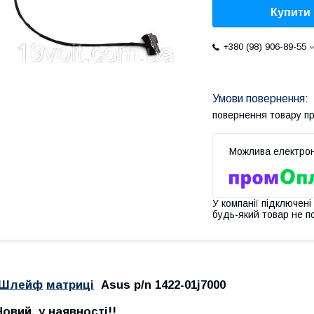
Купити
+380 (98) 906-89-55
повернення товару п
У компанії підключені
будь-який товар не п
Шлейф
матриці
Asus p/n 1422-01j7000
Новий, у наявності!!