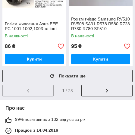
Роз'єм гніздо Samsung RV510
Роз'єм живлення Asus EEE
RV508 SA31 R578 R580 R728
PC 1001,1002,1003 та інші
R730 R780 SF510
В наявності
В наявності
86
95
₴
₴
Купити
Купити
Показати ще
1
/ 28
Про нас
99% позитивних з 132 відгуків за рік
Працює з 14.04.2016