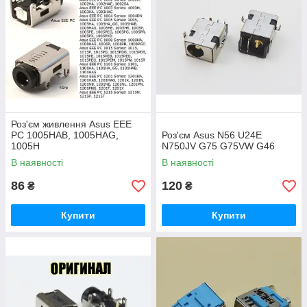
Роз'єм живлення Asus EEE
PC 1005HAB, 1005HAG,
Роз'єм Asus N56 U24E
1005H
N750JV G75 G75VW G46
В наявності
В наявності
86
120
₴
₴
Купити
Купити