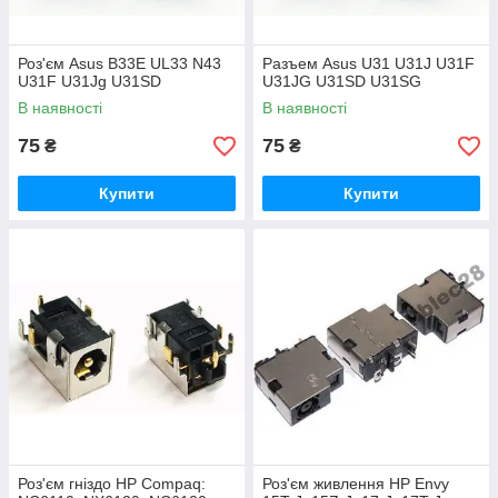
Роз'єм Asus B33E UL33 N43
Разъем Asus U31 U31J U31F
U31F U31Jg U31SD
U31JG U31SD U31SG
В наявності
В наявності
75
75
₴
₴
Купити
Купити
Роз'єм гніздо HP Compaq:
Роз'єм живлення HP Envy