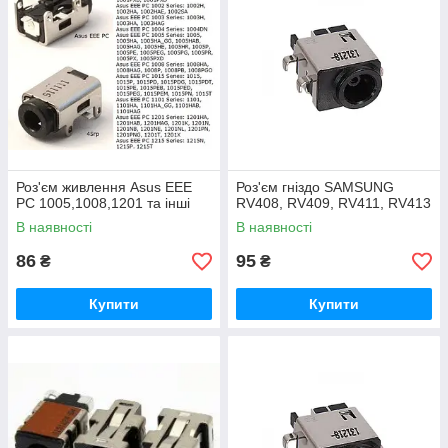
Роз'єм живлення Asus EEE
Роз'єм гніздо SAMSUNG
PC 1005,1008,1201 та інші
RV408, RV409, RV411, RV413
В наявності
В наявності
86
95
₴
₴
Купити
Купити