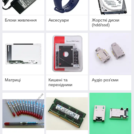
Блоки живлення
Аксесуари
Жорсткі диски
(hdd/ssd)
Матриці
Кишені та
Аудіо роз'єми
перехідники