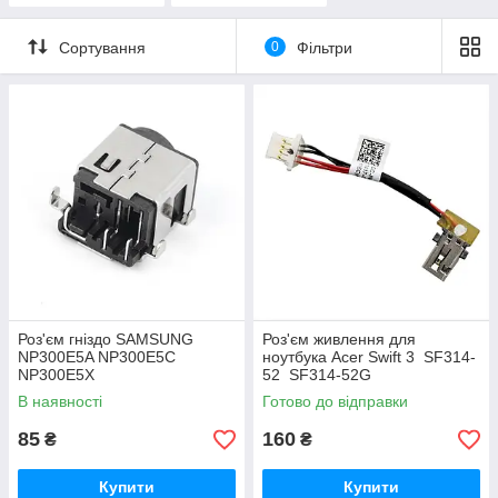
Сортування
0
Фільтри
Роз'єм гніздо SAMSUNG
Роз'єм живлення для
NP300E5A NP300E5C
ноутбука Acer Swift 3 SF314-
NP300E5X
52 SF314-52G
В наявності
Готово до відправки
85
160
₴
₴
Купити
Купити