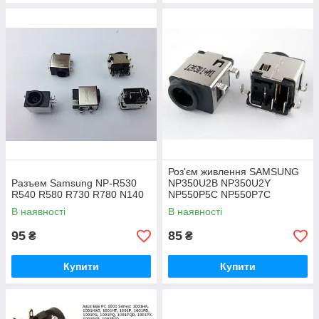
Роз'єм живлення SAMSUNG
Разъем Samsung NP-R530
NP350U2B NP350U2Y
R540 R580 R730 R780 N140
NP550P5C NP550P7C
В наявності
В наявності
95
85
₴
₴
Купити
Купити