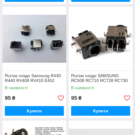
Роз'єм гніздо Samsung R430
Роз'єм гніздо SAMSUNG
R440 RV408 RV410 E452
RC508 RC710 RC728 RC730
В наявності
В наявності
95
95
₴
₴
Купити
Купити