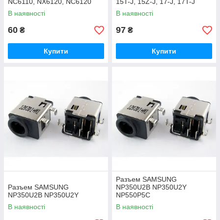
NC6110, NX6120, NC6120
15T-J, 15Z-J, 17-J, 17T-J
В наявності
В наявності
60
97
₴
₴
Купити
Купити
Разъем SAMSUNG
Разъем SAMSUNG
NP350U2B NP350U2Y
NP350U2B NP350U2Y
NP550P5C
В наявності
В наявності