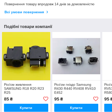
Повернення товару впродовж 14 днів за домовленістю
Всі умови повернення
Подібні товари компанії
Роз'єм живлення
Роз'єм гніздо Samsung
Роз'
SAMSUNG R18 R20 R23
R430 R440 RV408 RV410
RV5
R25
E452
R58
SF5
85
95
95
₴
₴
Купити
Купити