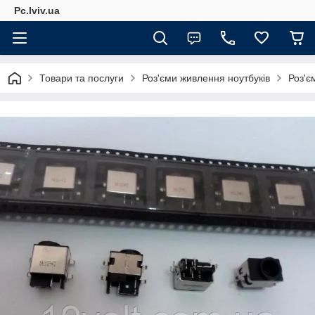
Pc.lviv.ua
Товари та послуги
Роз'єми живлення ноутбуків
Роз'є