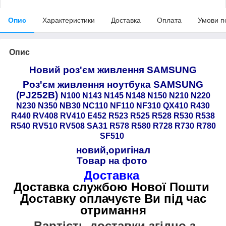
Опис
Характеристики
Доставка
Оплата
Умови п
Опис
Новий роз'єм живлення SAMSUNG
Роз'єм живлення ноутбука SAMSUNG
(PJ252B)
N100 N143 N145 N148 N150 N210 N220
N230 N350 NB30 NC110 NF110 NF310 QX410 R430
R440 RV408 RV410 E452 R523 R525 R528 R530 R538
R540 RV510 RV508 SA31 R578 R580 R728 R730 R780
SF510
новий,оригінал
Товар на фото
Доставка
Доставка службою Нової Пошти
Доставку оплачуєте Ви під час
отримання
Вартість доставки згідно з