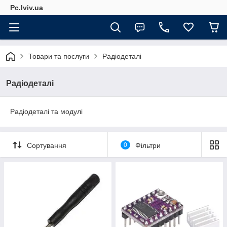
Pc.lviv.ua
Товари та послуги
Радіодеталі
Радіодеталі
Радіодеталі та модулі
Сортування
0
Фільтри