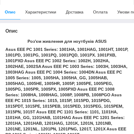
Опис
Характеристики
Доставка
Оплата
Умови п
Опис
Роз'єм живлення для ноутбуків ASUS
Asus EEE PC 1001 Series: 1001HA, 1001HAG, 1001HT, 1001P,
1001PD, 1001PG, 1001PQ, 1001PQD, 1001PX. 1001PXB,
1001PXD Asus EEE PC 1002 Series: 1002H, 1002HA,
1002HAE, 1002SA Asus EEE PC 1003 Series: 1003H, 1003HA,
1003HAG Asus EEE PC 1004 Series: 1004DN Asus EEE PC
1005 Series: 1005, 1005HA, 1005HA_GG, 1005HAB,
1005HAG, 1005HE, 1005HR, 1005P, 1005PE, 1005PEG,
1005PG, 1005PR, 1005PX, 1005PXD Asus EEE PC 1008
Series: 1008HA, 1008HAG, 1008P, 1008PB, 1008PGO Asus
EEE PC 1015 Series: 1015, 1015P, 1015PD, 1015PDG,
1015PDT, 1015PE, 1015PEB, 1015PED, 1015PEG, 1015PEM,
1015PN, 1015T Asus EEE PC 1101 Series: 1101, 1101HA,
1101HA_GG, 1101HAB, 1101HAG Asus EEE PC 1201 Series:
1201HA, 1201HAB, 1201HAG, 1201K, 1201N, 1201NB,
1201NE, 1201NL, 1201PN, 1201PNG, 1201T, 1201X Asus EEE