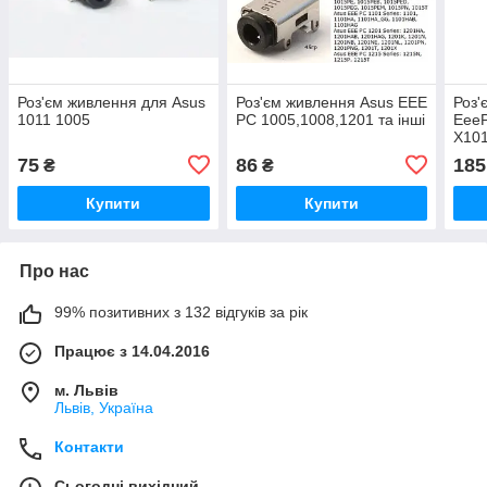
Роз'єм живлення для Asus
Роз'єм живлення Asus EEE
Роз'
1011 1005
PC 1005,1008,1201 та інші
Eee
X10
75
86
185
₴
₴
Купити
Купити
Про нас
99% позитивних з 132 відгуків за рік
Працює з 14.04.2016
м. Львів
Львів, Україна
Контакти
Сьогодні вихідний