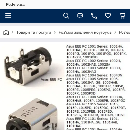
Pc.lviv.ua
Товари та послуги
Роз'єми живлення ноутбуків
Роз'є