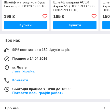
Шлейф матриці ноутбука
Шлейф матриці ACER
Шлей
Lenovo p/n DC02C009910
Aspire V5 (DD0ZRPLC000,
Aspi
DD0ZRPLC010,
DD0
DD0ZRPLC020 )
198
165
150
₴
₴
Купити
Купити
Про нас
99% позитивних з 132 відгуків за рік
Працює з 14.04.2016
м. Львів
Львів, Україна
Контакти
Сьогодні працює з 10:00 до 18:00
Показати весь графік роботи
Про нас