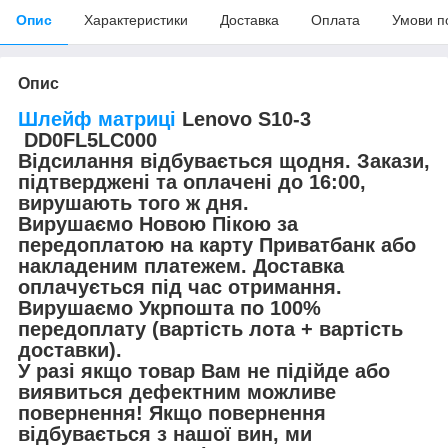
Опис
Характеристики
Доставка
Оплата
Умови п
Опис
Шлейф
матриці
Lenovo S10-3
DD0FL5LC000
Відсилання відбувається щодня. Закази,
підтверджені та оплачені до 16:00,
вирушають того ж дня.
Вирушаємо Новою Пікою за
передоплатою на карту Приватбанк або
накладеним платежем. Доставка
оплачується під час отримання.
Вирушаємо Укрпошта по 100%
передоплату (вартість лота + вартість
доставки).
У разі якщо товар Вам не підійде або
виявиться дефектним можливе
повернення! Якщо повернення
відбувається з нашої вин, ми