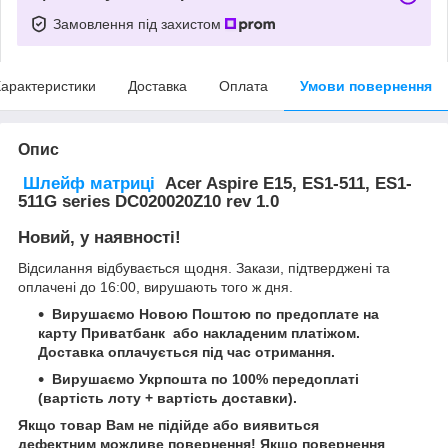
Замовлення під захистом
арактеристики
Доставка
Оплата
Умови повернення
Опис
Шлейф
матриці
Acer Aspire E15, ES1-511, ES1-
511G series DC020020Z10 rev 1.0
Новий, у наявності!
Відсилання відбувається щодня. Закази, підтверджені та
оплачені до 16:00, вирушають того ж дня.
Вирушаємо Новою Поштою по предоплате на
карту Приватбанк або накладеним платіжом.
Доставка оплачується під час отримання.
Вирушаємо Укрпошта по 100% передоплаті
(вартість лоту + вартість доставки).
Якщо товар Вам не підійде або виявиться
дефектним можливе повернення! Якщо повернення