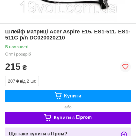
Шлейф матриці Acer Aspire E15, ES1-511, ES1-
511G p/n DC020020Z10
В наявності
Опт і роздріб
215
₴
207 ₴
від 2 шт.
Купити
або
Купити з
Що таке купити з Пром?