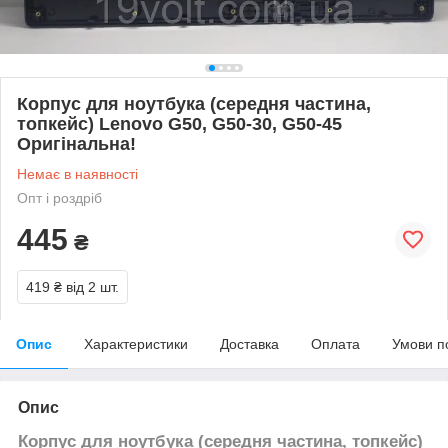
Корпус для ноутбука (середня частина,
топкейс) Lenovo G50, G50-30, G50-45
Оригінальна!
Немає в наявності
Опт і роздріб
445
₴
419 ₴
від 2 шт.
Опис
Характеристики
Доставка
Оплата
Умови п
Опис
Корпус для ноутбука (середня частина, топкейс)