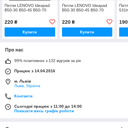
Петли LENOVO Ideapad
Петли LENOVO Ideapad
Петл
B50-30 B50-45 B50-70
B50-30 B50-45 B50-70
531h
220
220
190
₴
₴
Купити
Купити
Про нас
99% позитивних з 132 відгуків за рік
Працює з 14.04.2016
м. Львів
Львів, Україна
Контакти
Сьогодні працює з 11:00 до 14:00
Показати весь графік роботи