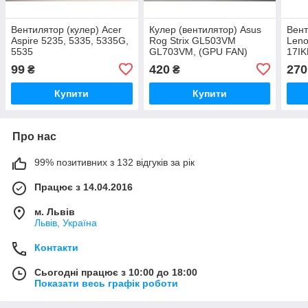
Вентилятор (кулер) Acer
Кулер (вентилятор) Asus
Вент
Aspire 5235, 5335, 5335G,
Rog Strix GL503VM
Leno
5535
GL703VM, (GPU FAN)
17IK
17IK
99
420
270
₴
₴
Купити
Купити
Про нас
99% позитивних з 132 відгуків за рік
Працює з 14.04.2016
м. Львів
Львів, Україна
Контакти
Сьогодні працює з 10:00 до 18:00
Показати весь графік роботи