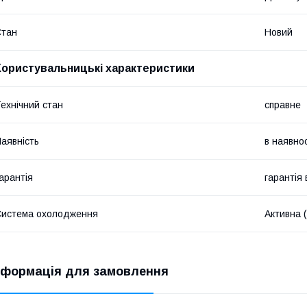
Стан
Новий
Користувальницькі характеристики
ехнічний стан
справне
аявність
в наявнос
арантія
гарантія
истема охолодження
Активна 
нформація для замовлення