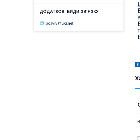
pc.lviv@ukr.net
Х
В
П