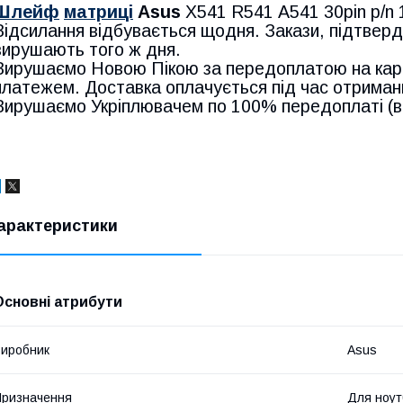
Шлейф
матриці
Asus
X541 R541 A541 30pin p/n
Відсилання відбувається щодня. Закази, підтверд
вирушають того ж дня.
Вирушаємо Новою Пікою за передоплатою на кар
платежем. Доставка оплачується під час отриман
Вирушаємо Укріплювачем по 100% передоплаті (ва
арактеристики
Основні атрибути
иробник
Asus
ризначення
Для ноут