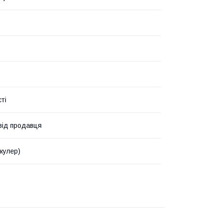
ті
 від продавця
(кулер)