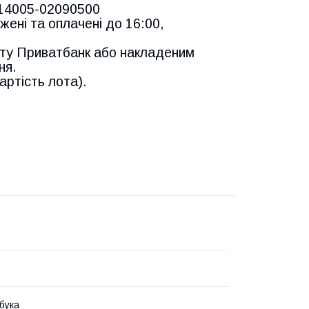
 14005-02090500
жені та оплачені до 16:00,
ту Приватбанк або накладеним
ня.
ртість лота).
бука