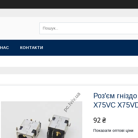
 НАС
КОНТАКТИ
Роз'єм гнізд
X75VC X75V
92 ₴
Показати оптові ціни