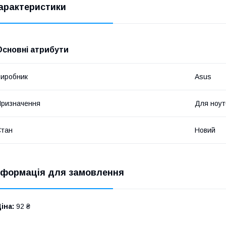
арактеристики
Основні атрибути
иробник
Asus
ризначення
Для ноут
Стан
Новий
нформація для замовлення
іна:
92 ₴