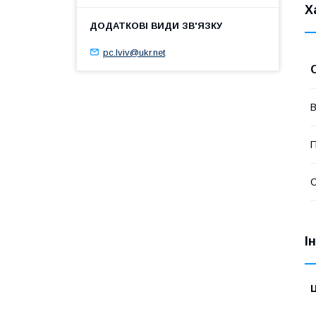
Х
pc.lviv@ukr.net
В
П
І
Ц