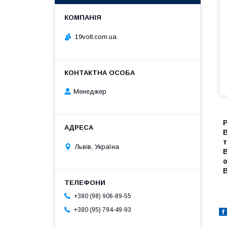
19volt.com.ua
Менеджер
В
т
Львів, Україна
о
В
+380 (98) 906-89-55
+380 (95) 794-49-93