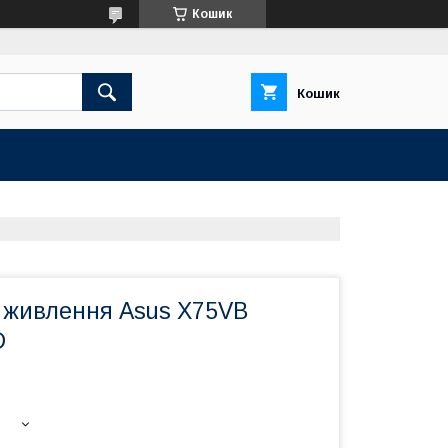
Кошик
Кошик
о живлення Asus X75VB
D