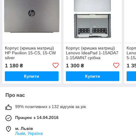
Корпус (кришка матриці)
Корпус (кришка матриці)
Корп
HP Pavilion 15-CS, 15-CW
Lenovo IdeaPad 1-15ADA7
Leno
silver
1-15AMN7 срібна
5-15
S350
1 180
1 300
1 3
₴
₴
Купити
Купити
Про нас
99% позитивних з 132 відгуків за рік
Працює з 14.04.2016
м. Львів
Львів, Україна