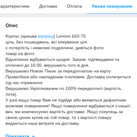
арактеристики
Доставка
Оплата
Умови повернення
Опис
Корпус (кришка
матриці
) Lenovo b50-70
ціла, без пошкоджень, всі клікування цілі.
є потертість і невеликі подряпини, дивіться фото
товар на фото
Відсилання відбувається щодня. Закази, підтверджені та
оплачені до 16:00, вирушають того ж дня.
Вирушаємо Новою Пікою за передоплатою на карту
Приватбанк або накладеним платежем. Доставка оплачується
під час отримання.
Вирушаємо Укріплювачем по 100% передоплаті (вартість
лота).
У разі якщо товар Вам не підійде або виявиться дефектним
можливе повернення! Якщо повернення відбувається з нашої
вин, ми компенсуємо вартість доставки. Якщо покупець за
своєю ціною купив не той товар, то з вартості товару
видаються наші витрати на доставку.
Приховати