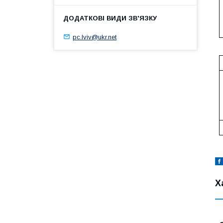
pc.lviv@ukr.net
Х