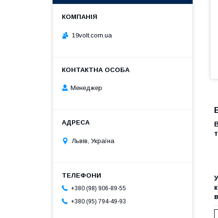
19volt.com.ua
Менеджер
В
т
Львів, Україна
У
к
+380 (98) 906-89-55
+380 (95) 794-49-93