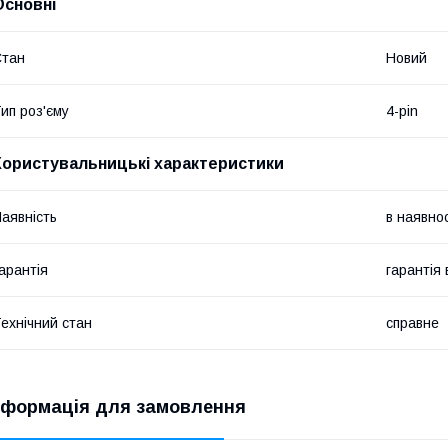
Основні
Стан
Новий
ип роз'єму
4-pin
Користувальницькі характеристики
аявність
в наявнос
арантія
гарантія
ехнічний стан
справне
нформація для замовлення