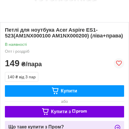
Петлі для ноутбука Acer Aspire ES1-
523(AM1NX000100 AM1NX000200) (ліва+права)
В наявності
Опт і роздріб
149
₴/пара
140 ₴
від 3 пар
Купити
або
Купити з
Що таке купити з Пром?