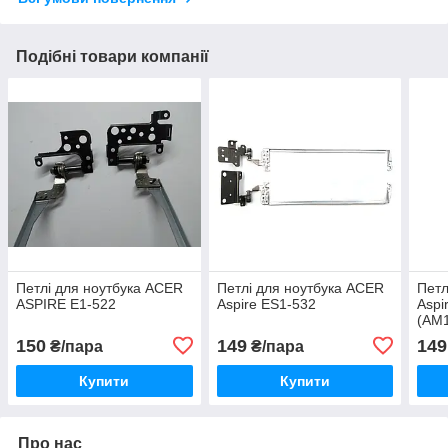
Подібні товари компанії
Петлі для ноутбука ACER
Петлі для ноутбука ACER
Петл
ASPIRE E1-522
Aspire ES1-532
Aspi
(AM
AM1
150
149
149
₴/пара
₴/пара
(лів
Купити
Купити
Про нас