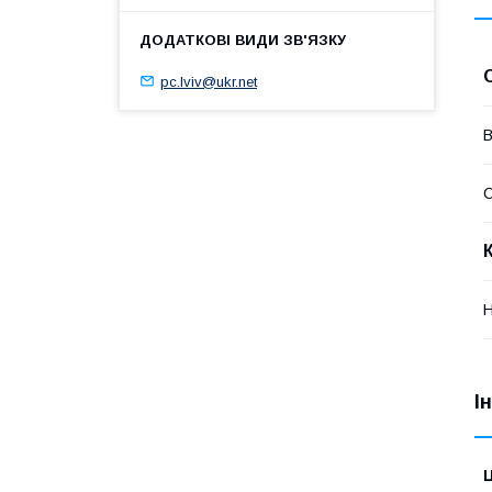
pc.lviv@ukr.net
В
Н
І
Ц