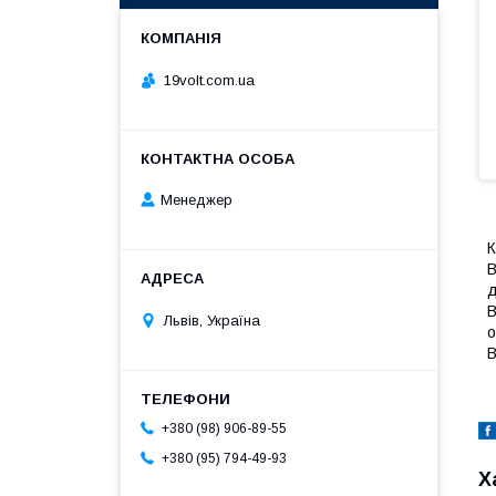
19volt.com.ua
Менеджер
К
В
д
В
Львів, Україна
о
В
+380 (98) 906-89-55
+380 (95) 794-49-93
Х