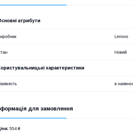
Основні атрибути
иробник
Lenovo
Стан
Новий
Користувальницькі характеристики
аявність
в наявнос
нформація для замовлення
іна:
554 ₴