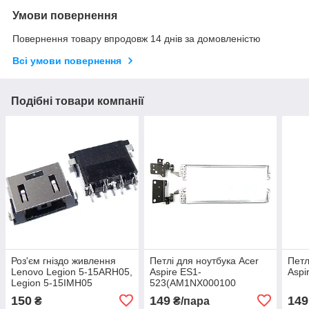
Умови повернення
Повернення товару впродовж 14 днів за домовленістю
Всі умови повернення
Подібні товари компанії
Роз'єм гніздо живлення
Петлі для ноутбука Acer
Петл
Lenovo Legion 5-15ARH05,
Aspire ES1-
Aspi
Legion 5-15IMH05
523(AM1NX000100
AM1NX000200)
150
149
149
₴
₴/пара
(ліва+права)