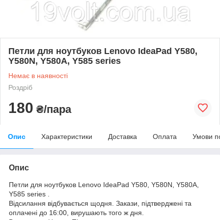
Петли для ноутбуков Lenovo IdeaPad Y580,
Y580N, Y580A, Y585 series
Немає в наявності
Роздріб
180
₴/пара
Опис
Характеристики
Доставка
Оплата
Умови п
Опис
Петли для ноутбуков Lenovo IdeaPad Y580, Y580N, Y580A,
Y585 series .
Відсилання відбувається щодня. Закази, підтверджені та
оплачені до 16:00, вирушають того ж дня.