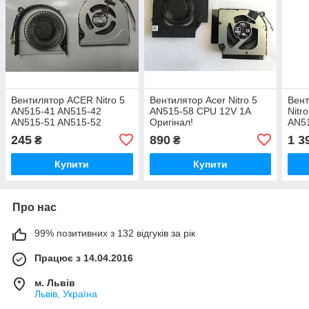
Вентилятор ACER Nitro 5
Вентилятор Acer Nitro 5
Вент
AN515-41 AN515-42
AN515-58 CPU 12V 1A
Nitr
AN515-51 AN515-52
Оригінал!
AN51
AN515-53
55 
245
890
1 3
₴
₴
(DFS541105FC0T)
Купити
Купити
Про нас
99% позитивних з 132 відгуків за рік
Працює з 14.04.2016
м. Львів
Львів, Україна