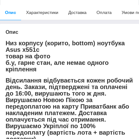
Опис
Характеристики
Доставка
Оплата
Умови п
Опис
Низ корпусу (корито, bottom) ноутбука
Asus x551c
товар на фото
б.у, гарне стан, але немає одного
кріплення
Відсилання відбувається кожен робочий
день. Закази, підтверджені та оплачені
до 16:00, вирушають того ж дня.
Вирушаємо Новою Пікою за
передоплатою на карту Приватбанк або
накладеним платежем. Доставка
оплачується під час отримання.
Вирушаємо Укріплої по 100%
передоплату (вартість лота + вартість