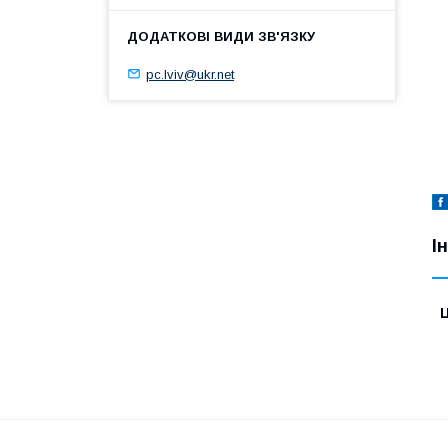
pc.lviv@ukr.net
І
Ц