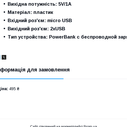
Вихідна потужність: 5V/1A
Матеріал: пластик
Вхідний роз'єм: micro USB
Вихідний роз'єм: 2хUSB
Tип ycтpoйcтвa: РоwеrВаnk c бecпpoвoднoй зa
нформація для замовлення
іна:
495 ₴
Сайт створений на маркетплейсі
Prom.ua