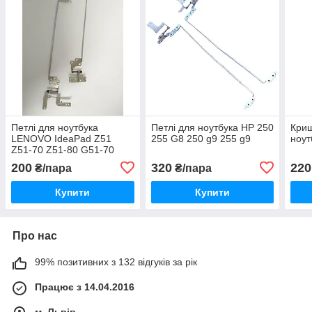
Петлі для ноутбука
Петлі для ноутбука HP 250
Криш
LENOVO IdeaPad Z51
255 G8 250 g9 255 g9
ноут
Z51-70 Z51-80 G51-70
200
320
220
₴/пара
₴/пара
Купити
Купити
Про нас
99% позитивних з 132 відгуків за рік
Працює з 14.04.2016
м. Львів