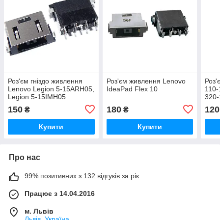
Роз'єм гніздо живлення
Роз'єм живлення Lenovo
Роз'
Lenovo Legion 5-15ARH05,
IdeaPad Flex 10
110-
Legion 5-15IMH05
320-
4.0 
150
180
120
₴
₴
Купити
Купити
Про нас
99% позитивних з 132 відгуків за рік
Працює з 14.04.2016
м. Львів
Львів, Україна