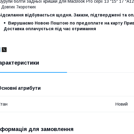
урупи болти задньої кришки для MacBook Pro серії 13 "15" 17 "A1
 Довгих 7коротких
ідсилання відбувається щодня. Закази, підтверджені та опл
Вирушаємо Новою Поштою по предоплате на карту Прив
Доставка оплачується під час отримання
арактеристики
Основні атрибути
Стан
Новий
нформація для замовлення