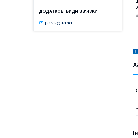
Ш
3
В
pc.lviv@ukr.net
Х
І