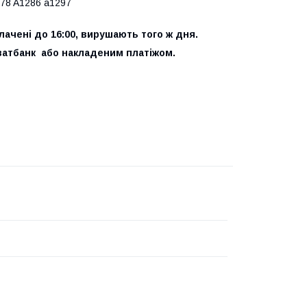
278 A1286 a1297
ачені до 16:00, вирушають того ж дня.
атбанк або накладеним платіжом.