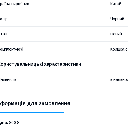
раїна виробник
Китай
олір
Чорний
Стан
Новий
омплектуючі
Кришка е
Користувальницькі характеристики
аявність
в наявнос
нформація для замовлення
іна:
800 ₴