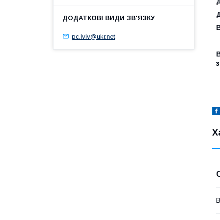
В
pc.lviv@ukr.net
Х
В