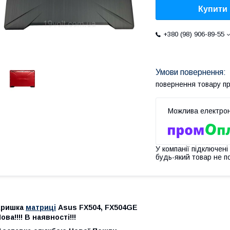
Купити
+380 (98) 906-89-55
повернення товару п
У компанії підключені
будь-який товар не п
Кришка
матриці
Asus FX504, FX504GE
ова!!!! В наявності!!!