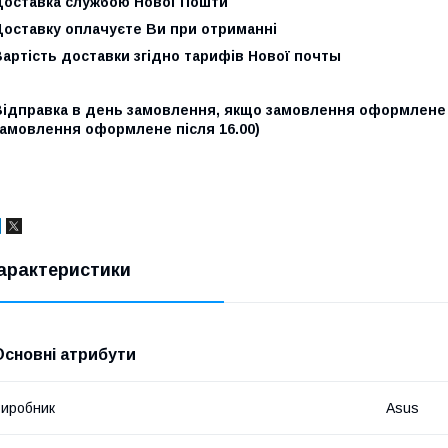
Доставка службою Нової Пошти
Доставку оплачуєте Ви при отриманні
артість доставки згідно тарифів Нової п
очты
Відправка в день замовлення, якщо замовлення оформлене д
замовлення оформлене після 16.00)
арактеристики
Основні атрибути
иробник
Asus