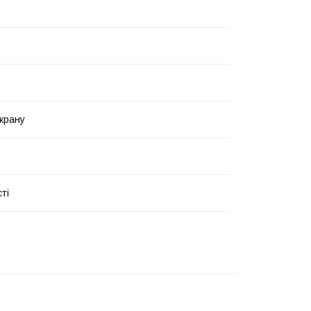
крану
ті