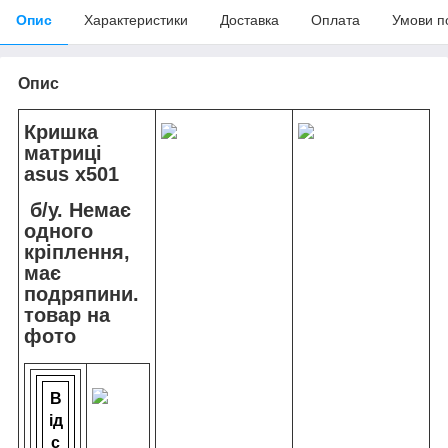
Опис
Характеристики
Доставка
Оплата
Умови п
Опис
Кришка
матриці
asus x501
б/у. Немає
одного
кріплення,
має
подряпини.
товар на
фото
В
ід
с