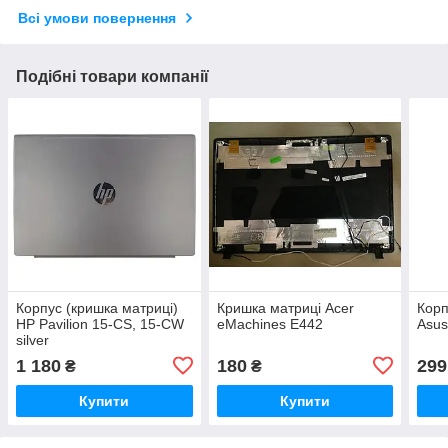
Всі умови повернення
Подібні товари компанії
Корпус (кришка матриці)
Кришка матриці Acer
Корп
HP Pavilion 15-CS, 15-CW
eMachines E442
Asus
silver
1 180
180
299
₴
₴
Купити
Купити