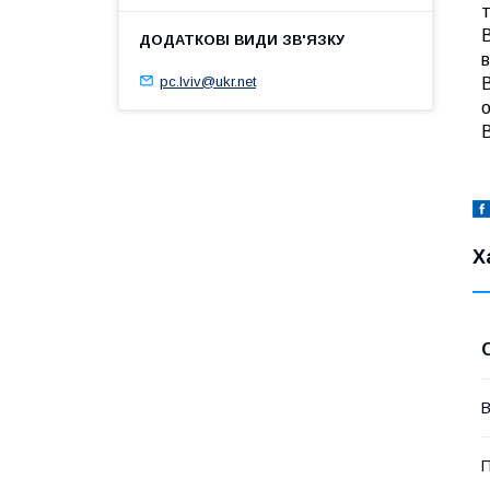
В
в
pc.lviv@ukr.net
о
Х
В
П