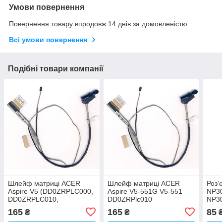
Умови повернення
Повернення товару впродовж 14 днів за домовленістю
Всі умови повернення
Подібні товари компанії
Шлейф матриці ACER
Шлейф матриці ACER
Роз'
Aspire V5 (DD0ZRPLC000,
Aspire V5-551G V5-551
NP3
DD0ZRPLC010,
DD0ZRPlc010
NP3
DD0ZRPLC020 )
165
165
85
₴
₴