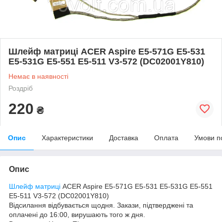
Шлейф матриці ACER Aspire E5-571G E5-531
E5-531G E5-551 E5-511 V3-572 (DC02001Y810)
Немає в наявності
Роздріб
220
₴
Опис
Характеристики
Доставка
Оплата
Умови п
Опис
Шлейф
матриці
ACER Aspire E5-571G E5-531 E5-531G E5-551
E5-511 V3-572 (DC02001Y810)
Відсилання відбувається щодня. Закази, підтверджені та
оплачені до 16:00, вирушають того ж дня.