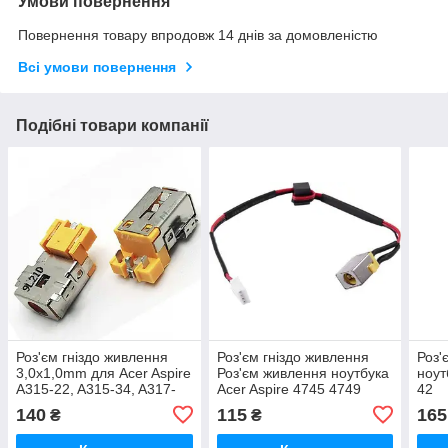
Умови повернення
Повернення товару впродовж 14 днів за домовленістю
Всі умови повернення
Подібні товари компанії
Роз'єм гніздо живлення
Роз'єм гніздо живлення
Роз'
3,0x1,0mm для Acer Aspire
Роз'єм живлення ноутбука
ноут
A315-22, A315-34, A317-
Acer Aspire 4745 4749
42
33, A317-53, A514-52,
4750 4755 4820 5250
140
115
165
₴
₴
A515-56