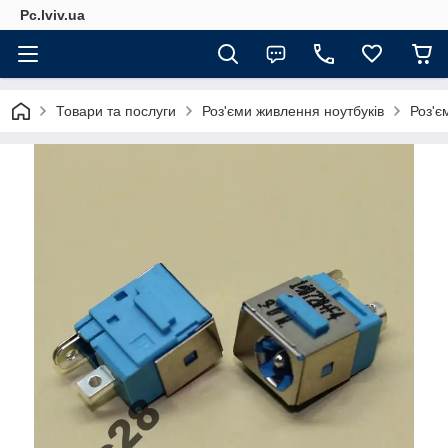
Pc.lviv.ua
Товари та послуги
Роз'єми живлення ноутбуків
Роз'є