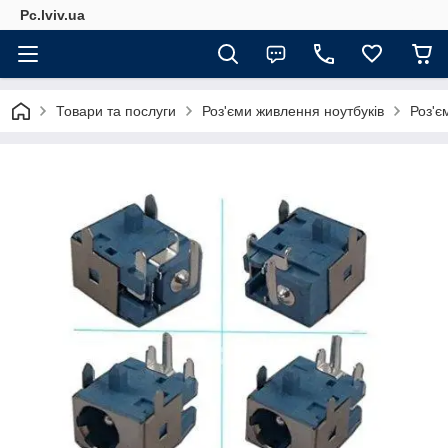
Pc.lviv.ua
Товари та послуги
Роз'єми живлення ноутбуків
Роз'є