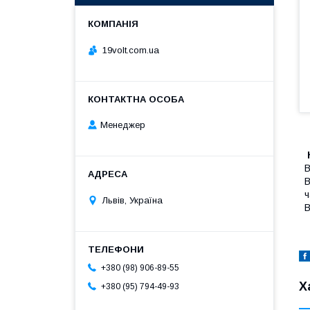
19volt.com.ua
Менеджер
В
В
ч
Львів, Україна
В
+380 (98) 906-89-55
Х
+380 (95) 794-49-93