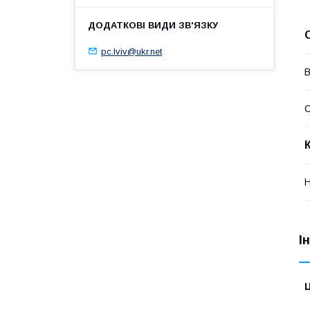
pc.lviv@ukr.net
В
Н
І
Ц