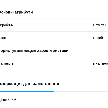
Основні атрибути
иробник
Hewlett P
Стан
Новий
Користувальницькі характеристики
аявність
в наявнос
нформація для замовлення
іна:
596 ₴