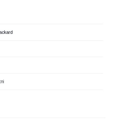
ackard
ті