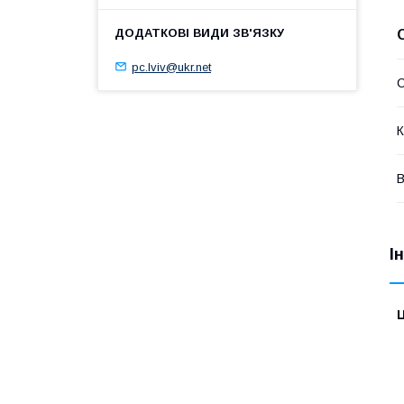
pc.lviv@ukr.net
К
В
І
Ц