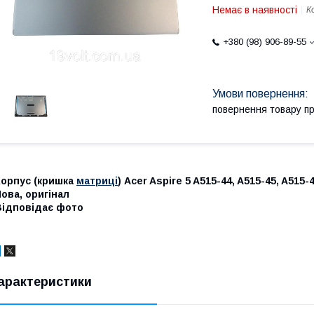
Немає в наявності
К
+380 (98) 906-89-55
повернення товару п
Корпус (кришка
матриці
) Acer Aspire 5 A515-44, A515-45, A515-4
ова, оригінал
Відповідає фото
арактеристики