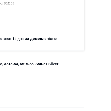
од:
001105
ротягом 14 днів
за домовленістю
6, A515-54, A515-55, S50-51 Silver