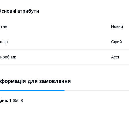
Основні атрибути
Стан
Новий
олір
Сірий
иробник
Acer
нформація для замовлення
іна:
1 650 ₴