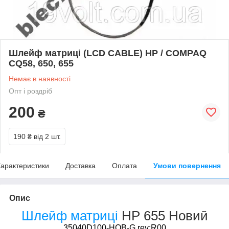
Шлейф матриці (LCD CABLE) HP / COMPAQ
CQ58, 650, 655
Немає в наявності
Опт і роздріб
200
₴
190 ₴
від 2 шт.
арактеристики
Доставка
Оплата
Умови повернення
Опис
Шлейф
матриці
HP 655 Новий
35040D100-HOB-G rev:R00