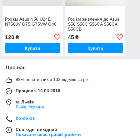
Роз'єм Asus N56 U24E
Роз'єм живлення до Asus
N750JV G75 G75VW G46
S56 S56C S56CA S56CA
S56CB
120
45
₴
₴
Купити
Купити
Про нас
99% позитивних з 132 відгуків за рік
Працює з 14.04.2016
м. Львів
Львів, Україна
Контакти
Сьогодні вихідний
Показати весь графік роботи