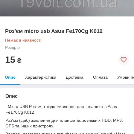
Роз'єм micro usb Asus Fe170Cg K012
Немає в наявності
Роздріб
15
₴
Опис
Характеристики
Доставка
Оплата
Умови п
Опис
Micro USB Роз'єм, гніздо живлення для планшетів Asus
Fe170Cg K012
Роз'єм (сріб) живлення для планшетів, зовнішніх HDD, MP3,
GPS та інших пристроях.
Вартість доставки згідно з тарифами кур'єрської служби Нова