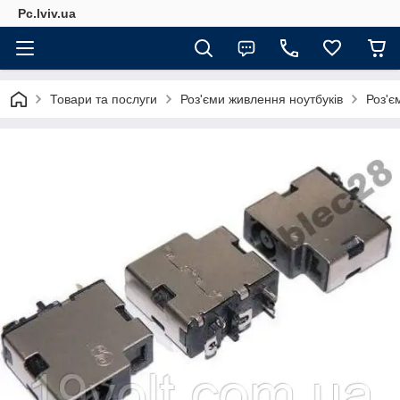
Pc.lviv.ua
Товари та послуги
Роз'єми живлення ноутбуків
Роз'є