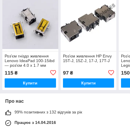
Роз'єм гніздо живлення
Роз'єм живлення HP Envy
Роз'
Lenovo IdeaPad 100-15ibd
15T-J, 15Z-J, 17-J, 17T-J
Leno
— роз'єм 4.0 х 1.7 мм
Legi
115
97
150
₴
₴
Купити
Купити
Про нас
99% позитивних з 132 відгуків за рік
Працює з 14.04.2016