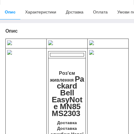
Опис
Характеристики
Доставка
Оплата
Умови п
Опис
Роз'єм
Pa
живлення
ckard
Bell
EasyNot
e MN85
MS2303
Доставка
Доставка
службою Нової