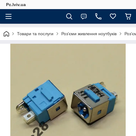
Pc.lviv.ua
Товари та послуги
Роз'єми живлення ноутбуків
Роз'є