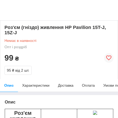
Роз'єм (гніздо) живлення HP Pavilion 15T-J,
15Z-J
Немає в наявності
Опт і роздріб
99
₴
95 ₴
від 2 шт.
Опис
Характеристики
Доставка
Оплата
Умови п
Опис
Роз'єм