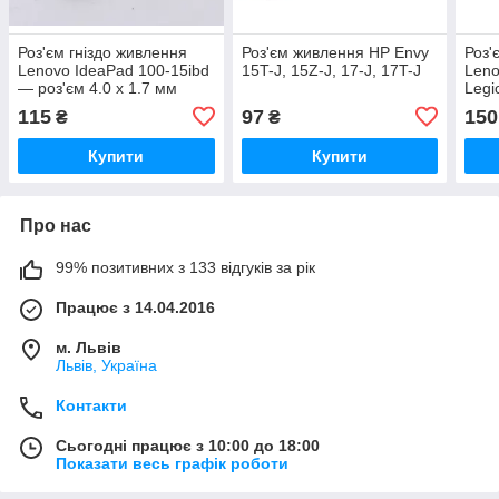
Роз'єм гніздо живлення
Роз'єм живлення HP Envy
Роз'
Lenovo IdeaPad 100-15ibd
15T-J, 15Z-J, 17-J, 17T-J
Leno
— роз'єм 4.0 х 1.7 мм
Legi
115
97
150
₴
₴
Купити
Купити
Про нас
99% позитивних з 133 відгуків за рік
Працює з 14.04.2016
м. Львів
Львів, Україна
Контакти
Сьогодні працює з 10:00 до 18:00
Показати весь графік роботи