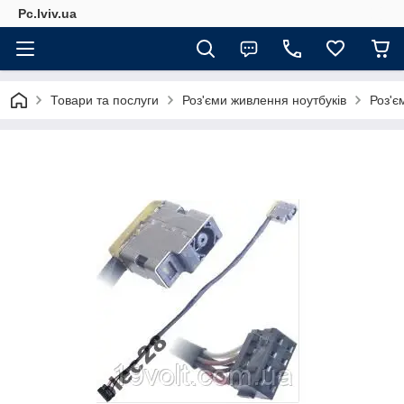
Pc.lviv.ua
Товари та послуги
Роз'єми живлення ноутбуків
Роз'є