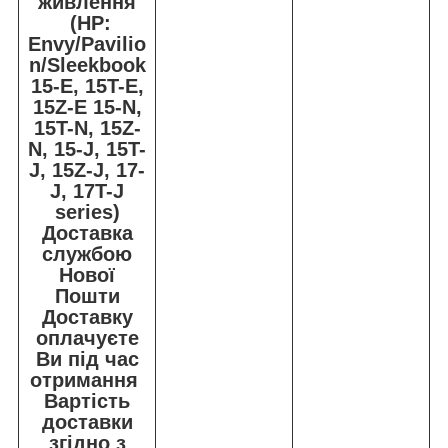
живлення
(HP:
Envy/Pavilio
n/Sleekbook
15-E, 15T-E,
15Z-E 15-N,
15T-N, 15Z-
N, 15-J, 15T-
J, 15Z-J, 17-
J, 17T-J
series)
Доставка
службою
Нової
Пошти
Доставку
оплачуєте
Ви під час
отримання
Вартість
доставки
згідно з