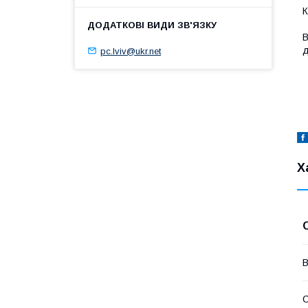
К
В
д
pc.lviv@ukr.net
Х
В