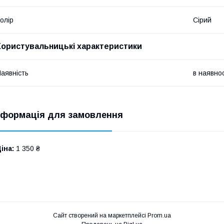
олір
Сірий
Користувальницькі характеристики
аявність
в наявнос
нформація для замовлення
іна:
1 350 ₴
Сайт створений на маркетплейсі
Prom.ua