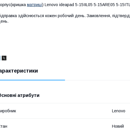
орпус(кришка
матриці
) Lenovo ideapad 5-15IIL05 5-15ARE05 5-15I
ідправка здійснюється кожен робочий день. Замовлення, підтвердж
ень.
арактеристики
Основні атрибути
иробник
Lenovo
Стан
Новий