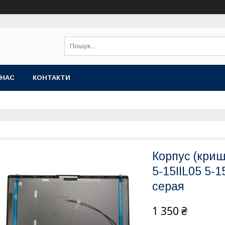
 НАС
КОНТАКТИ
Корпус (криш
5-15IIL05 5-
серая
1 350 ₴