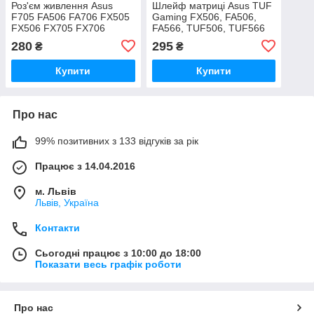
Роз'єм живлення Asus
Шлейф матриці Asus TUF
F705 FA506 FA706 FX505
Gaming FX506, FA506,
FX506 FX705 FX706
FA566, TUF506, TUF566
TUF505 series (8pin, з
120/144Hz 14005-
280
295
₴
₴
кабелем, 6.0*3.7)
03400200
Купити
Купити
Про нас
99% позитивних з 133 відгуків за рік
Працює з 14.04.2016
м. Львів
Львів, Україна
Контакти
Сьогодні працює з 10:00 до 18:00
Показати весь графік роботи
Про нас