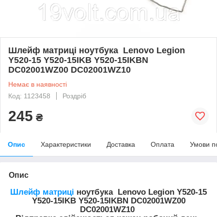
Шлейф матриці ноутбука Lenovo Legion
Y520-15 Y520-15IKB Y520-15IKBN
DC02001WZ00 DC02001WZ10
Немає в наявності
Код: 1123458
Роздріб
245
₴
Опис
Характеристики
Доставка
Оплата
Умови п
Опис
Шлейф
матриці
ноутбука Lenovo Legion Y520-15
Y520-15IKB Y520-15IKBN
DC02001WZ00
DC02001WZ10