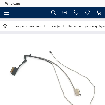
Pc.lviv.ua
Товари та послуги
Шлейфи
Шлейф матриці ноутбук