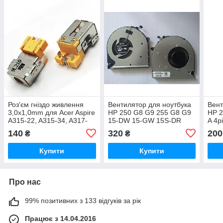
Роз'єм гніздо живлення
Вентилятор для ноутбука
Вент
3,0x1,0mm для Acer Aspire
HP 250 G8 G9 255 G8 G9
HP 2
A315-22, A315-34, A317-
15-DW 15-GW 15S-DR
A 4p
33, A317-53, A514-52,
15S-DU 15S-DY 15S-GR
140
320
200
₴
₴
A515-56
15S-DW 5V 0.5A 4pin
Купити
Купити
Про нас
99% позитивних з 133 відгуків за рік
Працює з 14.04.2016