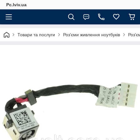
Pc.lviv.ua
Товари та послуги
Роз'єми живлення ноутбуків
Роз'є