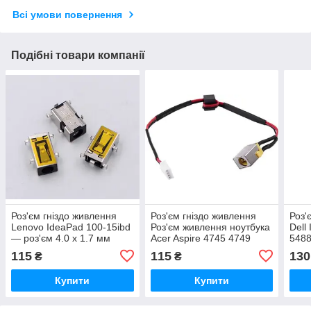
Всі умови повернення
Подібні товари компанії
Роз'єм гніздо живлення
Роз'єм гніздо живлення
Роз'
Lenovo IdeaPad 100-15ibd
Роз'єм живлення ноутбука
Dell
— роз'єм 4.0 х 1.7 мм
Acer Aspire 4745 4749
5488
4750 4755 4820 5250
115
115
130
₴
₴
Купити
Купити