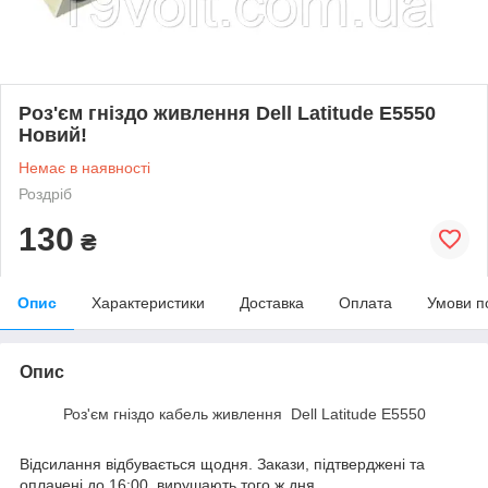
Роз'єм гніздо живлення Dell Latitude E5550
Новий!
Немає в наявності
Роздріб
130
₴
Опис
Характеристики
Доставка
Оплата
Умови п
Опис
Роз'єм гніздо кабель живлення Dell Latitude E5550
Відсилання відбувається щодня. Закази, підтверджені та
оплачені до 16:00, вирушають того ж дня.