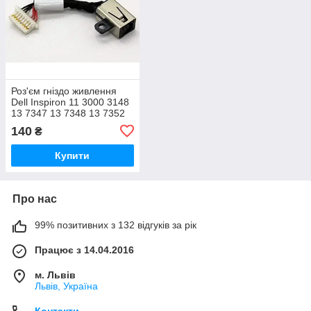
Роз'єм гніздо живлення
Dell Inspiron 11 3000 3148
13 7347 13 7348 13 7352
P57G 13 7000 0JDX1R
140
₴
JDX1R7347 CN OJDX
Купити
Про нас
99% позитивних з 132 відгуків за рік
Працює з 14.04.2016
м. Львів
Львів, Україна
Контакти