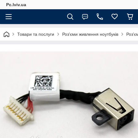
Pc.lviv.ua
Товари та послуги
Роз'єми живлення ноутбуків
Роз'є