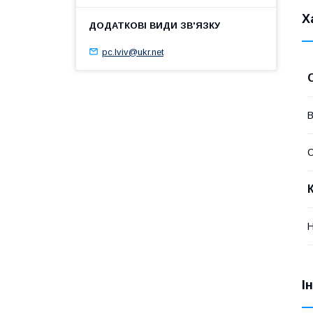
Х
pc.lviv@ukr.net
В
Н
І