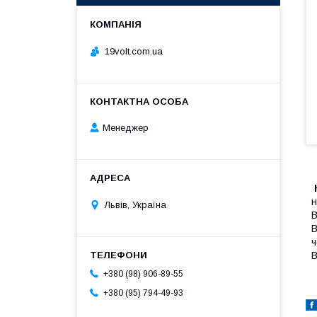
19volt.com.ua
Менеджер
н
Львів, Україна
В
В
ч
В
+380 (98) 906-89-55
+380 (95) 794-49-93