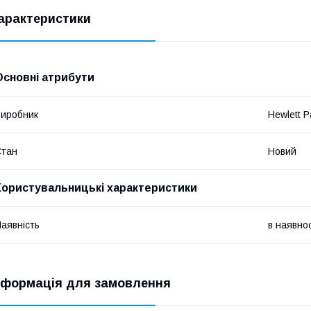
арактеристики
Основні атрибути
иробник
Hewlett P
Стан
Новий
Користувальницькі характеристики
аявність
в наявнос
нформація для замовлення