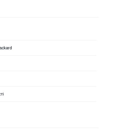
ackard
ті