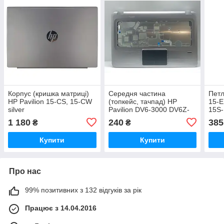
Корпус (кришка матриці)
Середня частина
Петл
HP Pavilion 15-CS, 15-CW
(топкейс, тачпад) HP
15-E
silver
Pavilion DV6-3000 DV6Z-
15S
3000 DV6-3100 DV6
TPN
1 180
240
385
₴
₴
Купити
Купити
Про нас
99% позитивних з 132 відгуків за рік
Працює з 14.04.2016