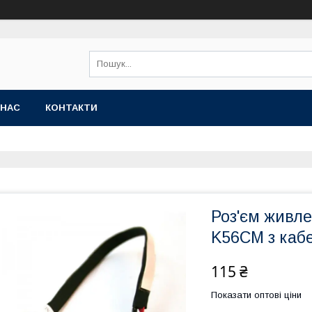
 НАС
КОНТАКТИ
Роз'єм живл
K56CM з каб
115 ₴
Показати оптові ціни