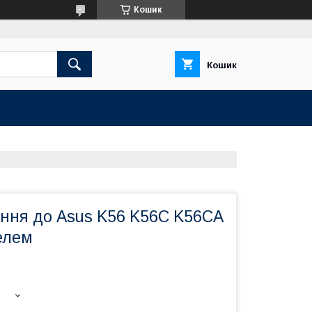
Кошик
Кошик
ення до Asus K56 K56C K56CA
елем