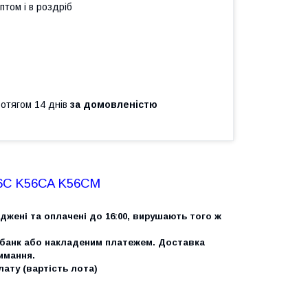
птом і в роздріб
ротягом 14 днів
за домовленістю
6C K56CA K56CM
джені та оплачені до 16:00, вирушають того ж
банк або накладеним платежем. Доставка
имання.
ату (вартість лота)