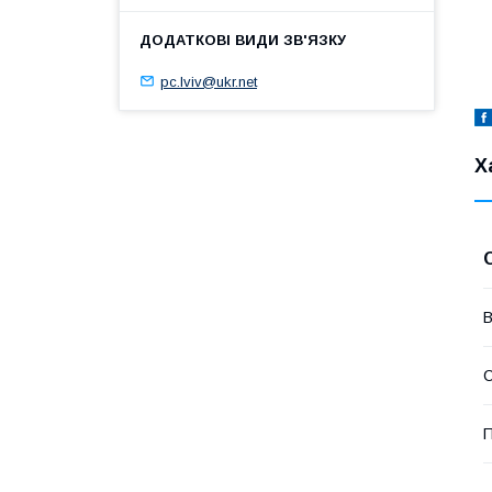
pc.lviv@ukr.net
Х
В
П