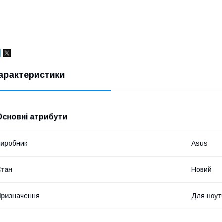
арактеристики
Основні атрибути
иробник
Asus
Стан
Новий
ризначення
Для ноут