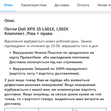
Опис
Характеристики
Доставка
Оплата
Умови п
Опис
Петли Dell XPS 15 L501X, L502X
Комплект. Ліва + права
Відсилання відбувається кожен робочий день. Закази,
підтверджені та оплачені до 16:00, вирушають того ж дня.
Вирушаємо Новою Поштою по предоплате на
карту
Приватбанк
або
накладеним платежем
.
Доставка оплачується під час отримання.
Вирушаємо Зміцнюй по 100% передоплаті
(вартість лоту + вартість доставляння).
У разі якщо товар Вам не підійде або виявиться
дефектним можливе повернення! Якщо повернення
відбувається з нашої вин, ми компенсуємо вартість
доставки. Якщо покупець за своєю ціною купив не той
товар, то з вартості товару видаються наші витрати на
доставку.