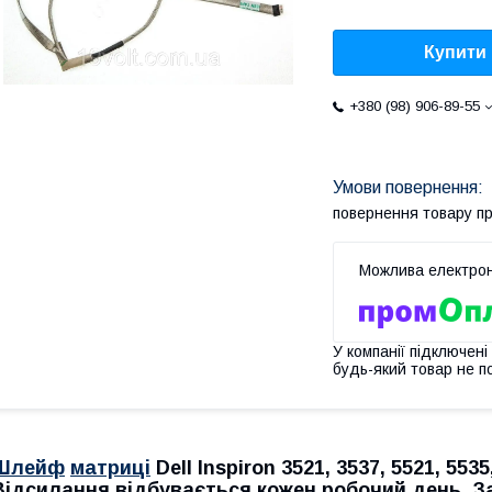
Купити
+380 (98) 906-89-55
повернення товару п
У компанії підключені
будь-який товар не п
Шлейф
матриці
Dell Inspiron 3521, 3537, 5521, 55
Відсилання відбувається кожен робочий день. За