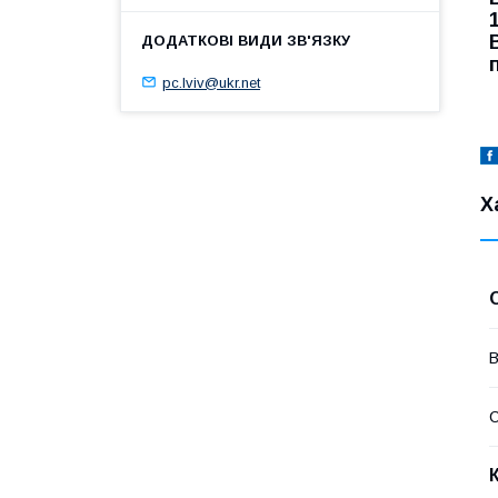
pc.lviv@ukr.net
Х
В