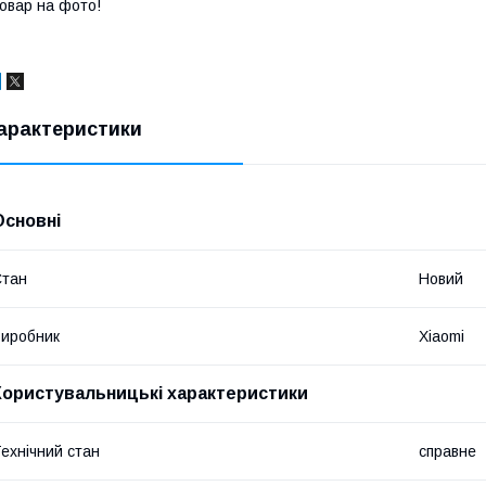
овар на фото!
арактеристики
Основні
Стан
Новий
иробник
Xiaomi
Користувальницькі характеристики
ехнічний стан
справне