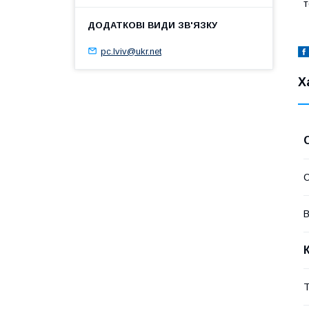
т
pc.lviv@ukr.net
Х
В
Т