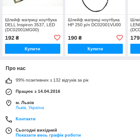
Шлейф матриці ноутбука
Шлейф матриці ноутбука
Шле
DELL Inspiron 3537, LED
HP 250 p/n DC02001VU00
LEN
(DC02001MG00)
(DC
192
190
179
₴
₴
Купити
Купити
Про нас
99% позитивних з 132 відгуків за рік
Працює з 14.04.2016
м. Львів
Львів, Україна
Контакти
Сьогодні вихідний
Показати весь графік роботи