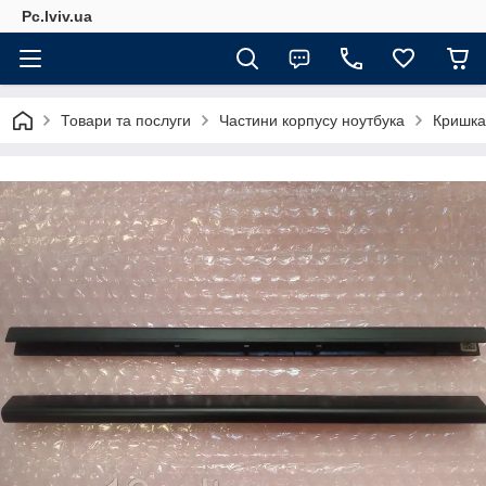
Pc.lviv.ua
Товари та послуги
Частини корпусу ноутбука
Кришка