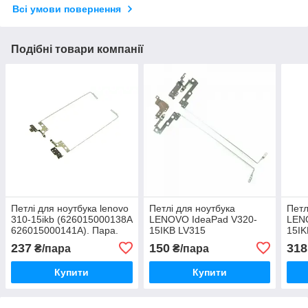
Всі умови повернення
Подібні товари компанії
Петлі для ноутбука lenovo
Петлі для ноутбука
Петл
310-15ikb (626015000138A
LENOVO IdeaPad V320-
LEN
626015000141A). Пара.
15IKB LV315
15IK
Ліва + права.
237
150
318
₴/пара
₴/пара
Купити
Купити